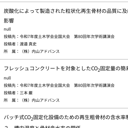
炭酸化によって製造された粒状化再生骨材の品質に及
影響
null
投稿先：令和7年度土木学会全国大会 第80回年次学術講演会
投稿者：渡邉 真史
所 属：（株）内山アドバンス
フレッシュコンクリートを対象としたCO
固定量の簡
2
null
投稿先：令和7年度土木学会全国大会 第80回年次学術講演会
投稿者：三本 巌
所 属：（株）内山アドバンス
バッチ式CO
固定化設備のための再生粗骨材の含水率
2
２ 槽内湿度と骨材含水率の関係